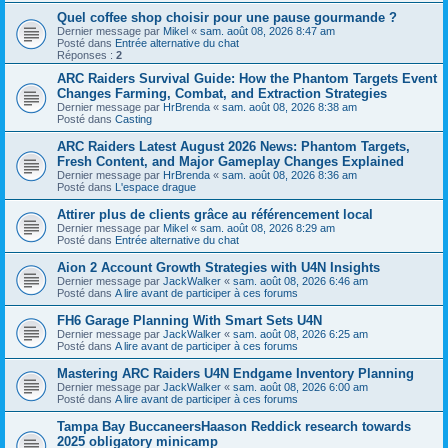
Quel coffee shop choisir pour une pause gourmande ?
Dernier message par
Mikel
«
sam. août 08, 2026 8:47 am
Posté dans
Entrée alternative du chat
Réponses :
2
ARC Raiders Survival Guide: How the Phantom Targets Event
Changes Farming, Combat, and Extraction Strategies
Dernier message par
HrBrenda
«
sam. août 08, 2026 8:38 am
Posté dans
Casting
ARC Raiders Latest August 2026 News: Phantom Targets,
Fresh Content, and Major Gameplay Changes Explained
Dernier message par
HrBrenda
«
sam. août 08, 2026 8:36 am
Posté dans
L'espace drague
Attirer plus de clients grâce au référencement local
Dernier message par
Mikel
«
sam. août 08, 2026 8:29 am
Posté dans
Entrée alternative du chat
Aion 2 Account Growth Strategies with U4N Insights
Dernier message par
JackWalker
«
sam. août 08, 2026 6:46 am
Posté dans
A lire avant de participer à ces forums
FH6 Garage Planning With Smart Sets U4N
Dernier message par
JackWalker
«
sam. août 08, 2026 6:25 am
Posté dans
A lire avant de participer à ces forums
Mastering ARC Raiders U4N Endgame Inventory Planning
Dernier message par
JackWalker
«
sam. août 08, 2026 6:00 am
Posté dans
A lire avant de participer à ces forums
Tampa Bay BuccaneersHaason Reddick research towards
2025 obligatory minicamp