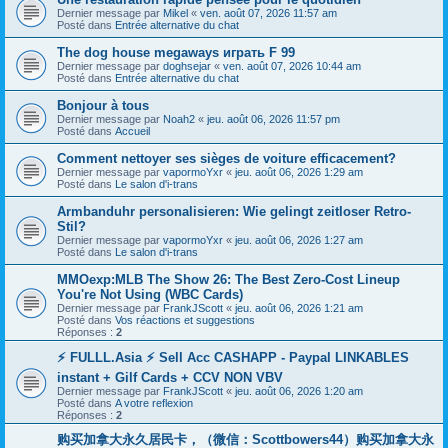
Dernier message par
Mikel
«
ven. août 07, 2026 11:57 am
Posté dans
Entrée alternative du chat
The dog house megaways играть F 99
Dernier message par
doghsejar
«
ven. août 07, 2026 10:44 am
Posté dans
Entrée alternative du chat
Bonjour à tous
Dernier message par
Noah2
«
jeu. août 06, 2026 11:57 pm
Posté dans
Accueil
Comment nettoyer ses sièges de voiture efficacement?
Dernier message par
vapormoYxr
«
jeu. août 06, 2026 1:29 am
Posté dans
Le salon d'i-trans
Armbanduhr personalisieren: Wie gelingt zeitloser Retro-
Stil?
Dernier message par
vapormoYxr
«
jeu. août 06, 2026 1:27 am
Posté dans
Le salon d'i-trans
MMOexp:MLB The Show 26: The Best Zero-Cost Lineup
You're Not Using (WBC Cards)
Dernier message par
FrankJScott
«
jeu. août 06, 2026 1:21 am
Posté dans
Vos réactions et suggestions
Réponses :
2
⚡ FULLL.Asia ⚡ Sell Acc CASHAPP - Paypal LINKABLES
instant + Gilf Cards + CCV NON VBV
Dernier message par
FrankJScott
«
jeu. août 06, 2026 1:20 am
Posté dans
A votre reflexion
Réponses :
2
购买加拿大永久居民卡，（微信：Scottbowers44）购买加拿大永