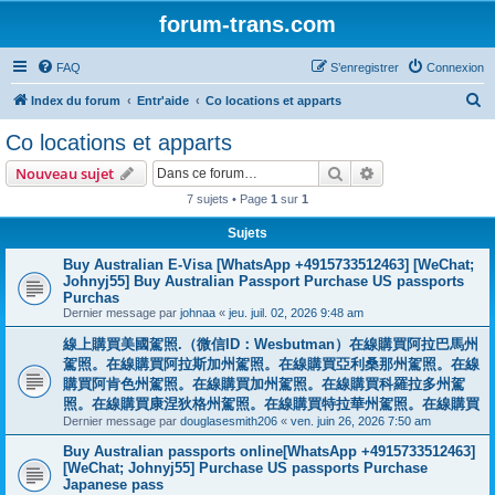
forum-trans.com
FAQ
S’enregistrer
Connexion
R
Index du forum
Entr'aide
Co locations et apparts
e
Co locations et apparts
c
Rechercher
Recherche avanc
Nouveau sujet
h
7 sujets • Page
1
sur
1
e
Sujets
r
c
Buy Australian E-Visa [WhatsApp +4915733512463] [WeChat;
Johnyj55] Buy Australian Passport Purchase US passports
h
Purchas
e
Dernier message par
johnaa
«
jeu. juil. 02, 2026 9:48 am
r
線上購買美國駕照.（微信ID：Wesbutman）在線購買阿拉巴馬州
駕照。在線購買阿拉斯加州駕照。在線購買亞利桑那州駕照。在線
購買阿肯色州駕照。在線購買加州駕照。在線購買科羅拉多州駕
照。在線購買康涅狄格州駕照。在線購買特拉華州駕照。在線購買
Dernier message par
douglasesmith206
«
ven. juin 26, 2026 7:50 am
Buy Australian passports online[WhatsApp +4915733512463]
[WeChat; Johnyj55] Purchase US passports Purchase
Japanese pass