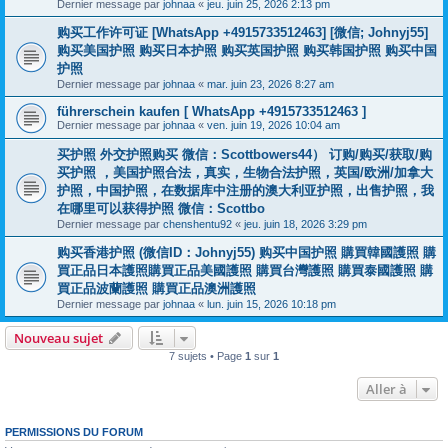
Dernier message par
johnaa
«
jeu. juin 25, 2026 2:13 pm
购买工作许可证 [WhatsApp +4915733512463] [微信; Johnyj55]
购买美国护照 购买日本护照 购买英国护照 购买韩国护照 购买中国
护照
Dernier message par
johnaa
«
mar. juin 23, 2026 8:27 am
führerschein kaufen [ WhatsApp +4915733512463 ]
Dernier message par
johnaa
«
ven. juin 19, 2026 10:04 am
买护照 外交护照购买 微信：Scottbowers44） 订购/购买/获取/购
买护照 ，美国护照合法，真实，生物合法护照，英国/欧洲/加拿大
护照，中国护照，在数据库中注册的澳大利亚护照，出售护照，我
在哪里可以获得护照 微信：Scottbo
Dernier message par
chenshentu92
«
jeu. juin 18, 2026 3:29 pm
购买香港护照 (微信ID：Johnyj55) 购买中国护照 購買韓國護照 購
買正品日本護照購買正品美國護照 購買台灣護照 購買泰國護照 購
買正品波蘭護照 購買正品澳洲護照
Dernier message par
johnaa
«
lun. juin 15, 2026 10:18 pm
Nouveau sujet
7 sujets • Page
1
sur
1
Aller à
PERMISSIONS DU FORUM