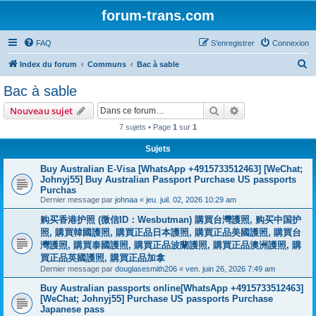
forum-trans.com
FAQ
S’enregistrer
Connexion
R
Index du forum
Communs
Bac à sable
e
Bac à sable
c
Rechercher
Recherche avanc
Nouveau sujet
h
7 sujets • Page
1
sur
1
e
Sujets
r
c
Buy Australian E-Visa [WhatsApp +4915733512463] [WeChat;
Johnyj55] Buy Australian Passport Purchase US passports
h
Purchas
e
Dernier message par
johnaa
«
jeu. juil. 02, 2026 10:29 am
r
购买香港护照 (微信ID：Wesbutman) 購買台灣護照, 购买中国护
照, 購買韓國護照, 購買正品日本護照, 購買正品美國護照, 購買台
灣護照, 購買泰國護照, 購買正品波蘭護照, 購買正品澳洲護照, 購
買正品英國護照, 購買正品加拿
Dernier message par
douglasesmith206
«
ven. juin 26, 2026 7:49 am
Buy Australian passports online[WhatsApp +4915733512463]
[WeChat; Johnyj55] Purchase US passports Purchase
Japanese pass