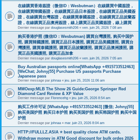
在線購買香港簽證（微信ID：Wesbutman）在線購買中國簽證，
在線購買韓國簽證，在線購買正品日本簽證，在線購買正品美國簽
證，在線購買台灣簽證，在線購買泰國簽證，在線購買正品波蘭簽
證，在線購買正品澳洲簽證，線上購買正品英國簽證，線上購買
Dernier message par
douglasesmith206
«
ven. juin 26, 2026 7:08 am
购买香港护照 (微信ID：Wesbutman) 購買台灣護照, 购买中国护
照, 購買韓國護照, 購買正品日本護照, 購買正品美國護照, 購買台
灣護照, 購買泰國護照, 購買正品波蘭護照, 購買正品澳洲護照, 購
買正品英國護照, 購買正品加拿
Dernier message par
douglasesmith206
«
ven. juin 26, 2026 7:05 am
Buy Australian passports online[WhatsApp +4915733512463]
[WeChat; Johnyj55] Purchase US passports Purchase
Japanese pass
Dernier message par
johnaa
«
jeu. juin 25, 2026 11:06 am
MMOexp:MLB The Show 26 Guide:George Springer Red
Diamond Card Review & XP Value
Dernier message par
Florencehg
«
jeu. juin 25, 2026 8:54 am
购买工作许可证 [WhatsApp +4915733512463] [微信; Johnyj55]
购买美国护照 购买日本护照 购买英国护照 购买韩国护照 购买中国
护照
Dernier message par
johnaa
«
mar. juin 23, 2026 8:04 am
HTTP://FULLLZ.ASIA ⭐️ best quality clone ATM cards.
Withdraw money in ATM Good discount for bulk ordes 2026