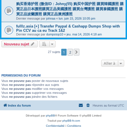
购买香港护照 (微信ID：Johnyj55) 购买中国护照 購買韓國護照 購
買正品日本護照購買正品美國護照 購買台灣護照 購買泰國護照 購
買正品波蘭護照 購買正品澳洲護照
Dernier message par
johnaa
«
lun. juin 15, 2026 10:05 pm
fulllz.asia [+] Transfer Paypal & Cashapp Dumps Shop with
Pin CCV au ca eu Track 1&2
Dernier message par
dumpstop10
«
jeu. mai 14, 2026 4:18 am
Nouveau sujet
1
2
Suivante
27 sujets
Aller à
PERMISSIONS DU FORUM
Vous
ne pouvez pas
poster de nouveaux sujets
Vous
ne pouvez pas
répondre aux sujets
Vous
ne pouvez pas
modifier vos messages
Vous
ne pouvez pas
supprimer vos messages
Vous
ne pouvez pas
joindre des fichiers
Index du forum
Heures au format
UTC
Développé par
phpBB
® Forum Software © phpBB Limited
Traduit par
phpBB-fr.com
Confidentialité
|
Conditions