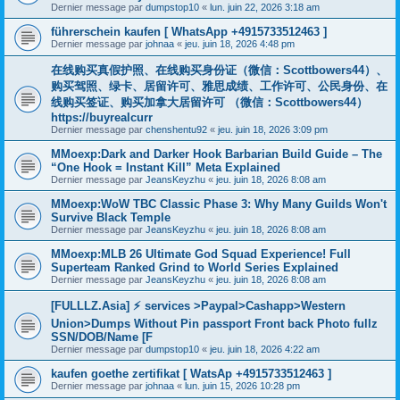
Dernier message par
dumpstop10
«
lun. juin 22, 2026 3:18 am
führerschein kaufen [ WhatsApp +4915733512463 ]
Dernier message par
johnaa
«
jeu. juin 18, 2026 4:48 pm
在线购买真假护照、在线购买身份证（微信：Scottbowers44）、
购买驾照、绿卡、居留许可、雅思成绩、工作许可、公民身份、在
线购买签证、购买加拿大居留许可 （微信：Scottbowers44）
https://buyrealcurr
Dernier message par
chenshentu92
«
jeu. juin 18, 2026 3:09 pm
MMoexp:Dark and Darker Hook Barbarian Build Guide – The
“One Hook = Instant Kill” Meta Explained
Dernier message par
JeansKeyzhu
«
jeu. juin 18, 2026 8:08 am
MMoexp:WoW TBC Classic Phase 3: Why Many Guilds Won't
Survive Black Temple
Dernier message par
JeansKeyzhu
«
jeu. juin 18, 2026 8:08 am
MMoexp:MLB 26 Ultimate God Squad Experience! Full
Superteam Ranked Grind to World Series Explained
Dernier message par
JeansKeyzhu
«
jeu. juin 18, 2026 8:08 am
[FULLLZ.Asia] ⚡ services >Paypal>Cashapp>Western
Union>Dumps Without Pin passport Front back Photo fullz
SSN/DOB/Name [F
Dernier message par
dumpstop10
«
jeu. juin 18, 2026 4:22 am
kaufen goethe zertifikat [ WatsAp +4915733512463 ]
Dernier message par
johnaa
«
lun. juin 15, 2026 10:28 pm