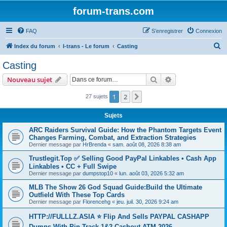
forum-trans.com
FAQ
S’enregistrer
Connexion
R
Index du forum
I-trans - Le forum
Casting
e
Casting
c
Rechercher
Recherche avanc
Nouveau sujet
h
e
1
2
Suivante
27 sujets
r
Sujets
c
ARC Raiders Survival Guide: How the Phantom Targets Event
h
Changes Farming, Combat, and Extraction Strategies
e
Dernier message par
HrBrenda
«
sam. août 08, 2026 8:38 am
r
Trustlegit.Top ✅ Selling Good PayPal Linkables • Cash App
Linkables • CC + Full Swipe
Dernier message par
dumpstop10
«
lun. août 03, 2026 5:32 am
MLB The Show 26 God Squad Guide:Build the Ultimate
Outfield With These Top Cards
Dernier message par
Florencehg
«
jeu. juil. 30, 2026 9:24 am
HTTP://FULLLZ.ASIA ⭐️ Flip And Sells PAYPAL CASHAPP
Dumps With Pin Track 1&2 Cashout ATM 2026