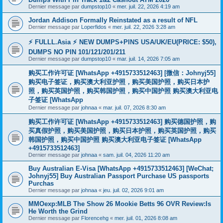
Dernier message par
dumpstop10
«
mer. juil. 22, 2026 4:19 am
Jordan Addison Formally Reinstated as a result of NFL
Dernier message par
Loperfidos
«
mer. juil. 22, 2026 3:28 am
⚡ FULLL.Asia ⚡ NEW DUMPS+PINS USA/UK/EU(PRICE: $50),
DUMPS NO PIN 101/121/201/211
Dernier message par
dumpstop10
«
mar. juil. 14, 2026 7:05 am
购买工作许可证 [WhatsApp +4915733512463] [微信：Johnyj55]
购买电子签证，购买澳大利亚护照，购买美国护照，购买日本护
照，购买英国护照，购买韩国护照，购买中国护照 购买澳大利亚电
子签证 [WhatsApp
Dernier message par
johnaa
«
mar. juil. 07, 2026 8:30 am
购买工作许可证 [WhatsApp +4915733512463] 购买德国护照，购
买真假护照，购买美国护照，购买日本护照，购买英国护照，购买
韩国护照，购买中国护照 购买澳大利亚电子签证 [WhatsApp
+4915733512463]
Dernier message par
johnaa
«
sam. juil. 04, 2026 11:20 am
Buy Australian E-Visa [WhatsApp +4915733512463] [WeChat;
Johnyj55] Buy Australian Passport Purchase US passports
Purchas
Dernier message par
johnaa
«
jeu. juil. 02, 2026 9:01 am
MMOexp:MLB The Show 26 Mookie Betts 96 OVR Review:Is
He Worth the Grind
Dernier message par
Florencehg
«
mer. juil. 01, 2026 8:08 am